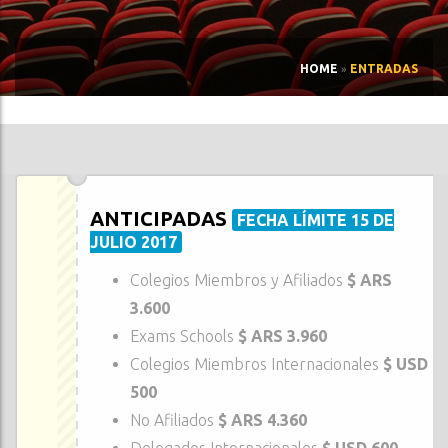
HOME
»
ENTRADAS
ANTICIPADAS
FECHA LÍMITE 15 DE
JULIO 2017
Colegios Miembros y Afiliados
$ ARS
3.600
Exams Schools
$ ARS 3.960
Colegios Miembros Internacionales
$ USD
500
No Afiliados
$ ARS 4.360