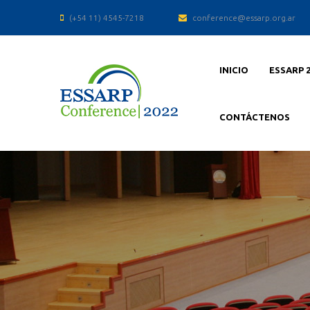
(+54 11) 4545-7218
conference@essarp.org.ar
INICIO
ESSARP 
CONTÁCTENOS