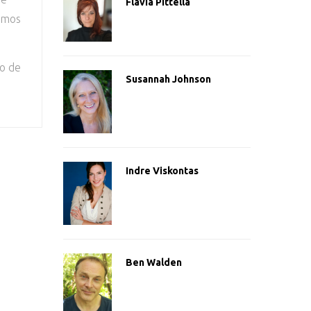
Flavia Pittella
tamos
mo de
Susannah Johnson
Indre Viskontas
Ben Walden