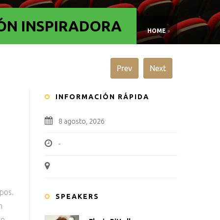
IÓN INSPIRADORA
HOME
»
Prev
Next
INFORMACIÓN RÁPIDA
8 agosto, 2026
-
pos.
SPEAKERS
n
se