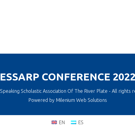
ESSARP CONFERENCE 202
 Speaking Scholastic Association Of The River Plate - All rights 
Powered by
Milenium Web Solutions
EN
ES