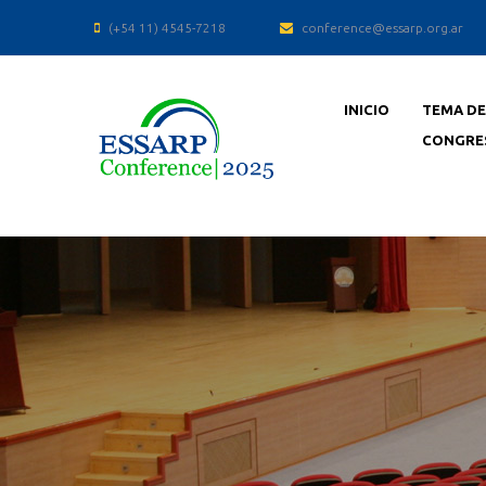
(+54 11) 4545-7218
conference@essarp.org.ar
INICIO
TEMA DE
CONGRE