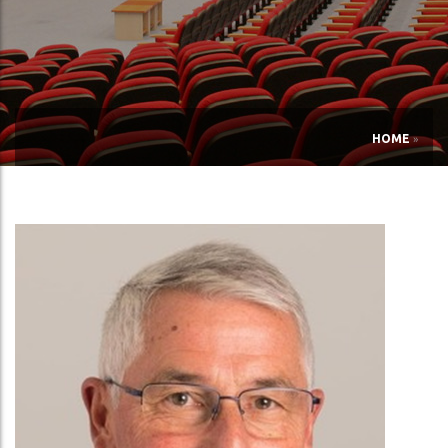
HOME
»