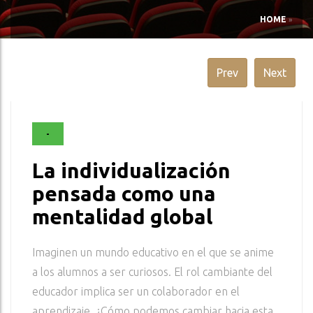
HOME
»
Prev
Next
-
La individualización
pensada como una
mentalidad global
Imaginen un mundo educativo en el que se anime
a los alumnos a ser curiosos. El rol cambiante del
educador implica ser un colaborador en el
aprendizaje. ¿Cómo podemos cambiar hacia esta